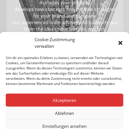
manages your projects,
develops new concepts and creative strategies
for your brand and company.
Our experienced team advises and supports you
from the idea to the finished product.
Cookie-Zustimmung
verwalten
SERVICES
Um dir ein optimales Erlebnis zu bieten, verwenden wir Technologien wie
Cookies, um Geräteinformationen zu speichern und/oder darauf
zuzugreifen. Wenn du diesen Technologien zustimmst, können wir Daten
wie das Surfverhalten oder eindeutige IDs auf dieser Website
verarbeiten. Wenn du deine Zustimmung nicht erteilst oder zurückziehst,
können bestimmte Merkmale und Funktionen beeinträchtigt werden.
Akzeptieren
Ablehnen
Einstellungen ansehen